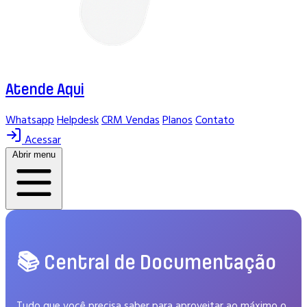
Atende Aqui
Whatsapp
Helpdesk
CRM Vendas
Planos
Contato
Acessar
Abrir menu
📚 Central de Documentação
Tudo que você precisa saber para aproveitar ao máximo o