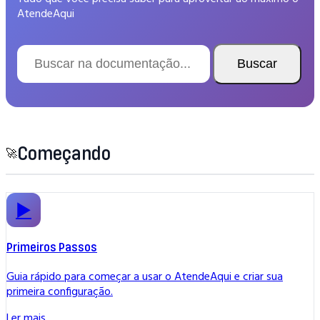
AtendeAqui
Buscar
Começando
🚀
▶️
Primeiros Passos
Guia rápido para começar a usar o AtendeAqui e criar sua
primeira configuração.
Ler mais